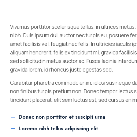
Vivamus porttitor scelerisque tellus, in ultrices metus. 
nibh. Duis ipsum dui, auctor nec turpis eu, posuere fe
amet facilisis vel, feugiat nec felis. In ultricies iaculi
aliquam hendrerit, felis ex tincidunt mi, gravida facilisi
sed sollicitudin metus auctor ac. Fusce lacinia interdu
gravida lorem, id rhoncus justo egestas sed.
Curabitur pharetra commodo enim, id cursus neque da
non finibus turpis pretium non. Donec tempor lectus se
tincidunt placerat, elit sem luctus est, sed cursus enim
Donec non porttitor et suscipit urna
Loremo nibh tellus adipiscing elit