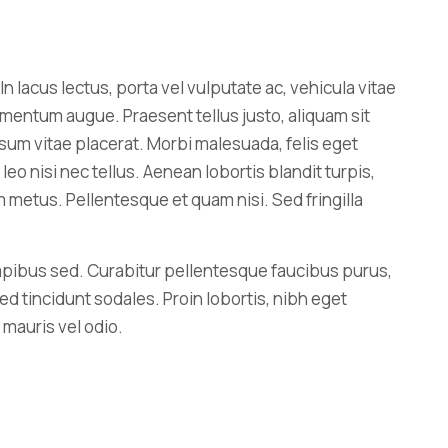
In lacus lectus, porta vel vulputate ac, vehicula vitae
rmentum augue. Praesent tellus justo, aliquam sit
s ipsum vitae placerat. Morbi malesuada, felis eget
s leo nisi nec tellus. Aenean lobortis blandit turpis,
m metus. Pellentesque et quam nisi. Sed fringilla
pibus sed. Curabitur pellentesque faucibus purus,
d tincidunt sodales. Proin lobortis, nibh eget
 mauris vel odio.