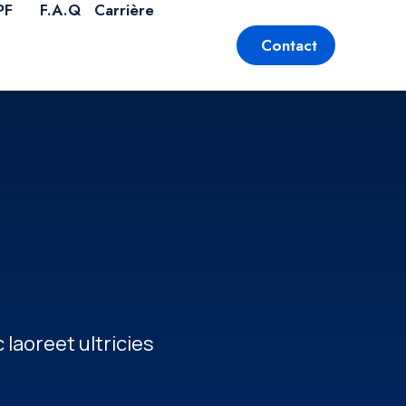
PF
F.A.Q
Carrière
Contact
 laoreet ultricies