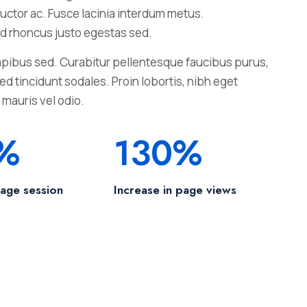
auctor ac. Fusce lacinia interdum metus.
 id rhoncus justo egestas sed.
pibus sed. Curabitur pellentesque faucibus purus,
d tincidunt sodales. Proin lobortis, nibh eget
 mauris vel odio.
%
130%
rage session
Increase in page views