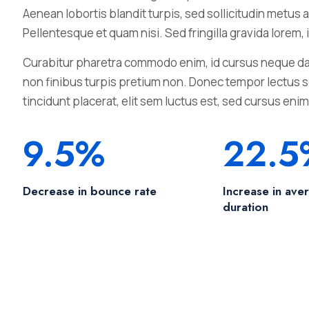
Aenean lobortis blandit turpis, sed sollicitudin metus 
Pellentesque et quam nisi. Sed fringilla gravida lorem,
Curabitur pharetra commodo enim, id cursus neque da
non finibus turpis pretium non. Donec tempor lectus se
tincidunt placerat, elit sem luctus est, sed cursus enim
9.5%
22.5
Decrease in bounce rate
Increase in ave
duration