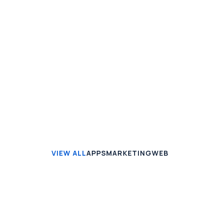
habitant morbi tristique senectus et netus. Duis
volutpat, mi id cursus rhoncus, purus augue aliquam.
Read article
VIEW ALL
APPS
MARKETING
WEB
APPS
Seven VPN