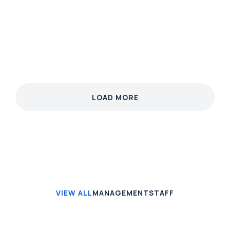
finibus velit. Integer non nibh eget arcu malesuada
ullamcorper.
View case
LOAD MORE
VIEW ALL
MANAGEMENT
STAFF